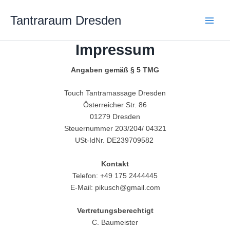
Zum
Main
Inhalt
Tantraraum Dresden
Men
springen
Impressum
Angaben gemäß § 5 TMG
Touch Tantramassage Dresden
Österreicher Str. 86
01279 Dresden
Steuernummer 203/204/ 04321
USt-IdNr. DE239709582
Kontakt
Telefon: +49 175 2444445
E-Mail: pikusch@gmail.com
Vertretungsberechtigt
C. Baumeister